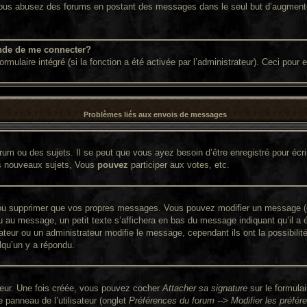
. Si vous abusez des forums en postant des messages dans le seul but d’augment
nde de me connecter?
ormulaire intégré (si la fonction a été activée par l’administrateur). Ceci pour
Problèmes liés aux envois de messages
um ou des sujets. Il se peut que vous ayez besoin d’être enregistré pour écr
s nouveaux sujets, Vous
pouvez
participer aux votes, etc.
ou supprimer que vos propres messages. Vous pouvez modifier un message (que
 message, un petit texte s’affichera en bas du message indiquant qu’il a été 
ateur ou un administrateur modifie le message, cependant ils ont la possibilit
lqu’un y a répondu.
ateur. Une fois créée, vous pouvez cocher
Attacher sa signature
sur le formula
panneau de l’utilisateur (onglet
Préférences du forum --> Modifier les préf