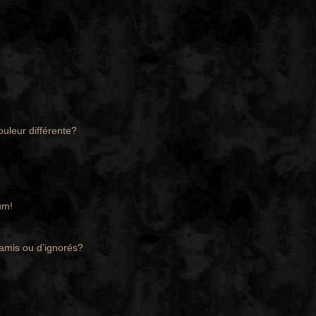
ouleur différente?
um!
’amis ou d’ignorés?