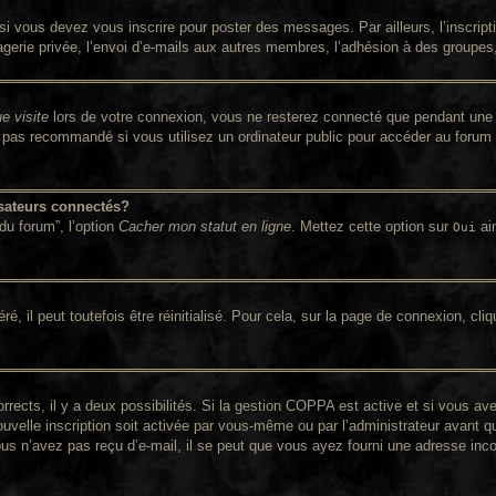
i vous devez vous inscrire pour poster des messages. Par ailleurs, l’inscrip
rie privée, l’envoi d’e-mails aux autres membres, l’adhésion à des groupes, e
e visite
lors de votre connexion, vous ne resterez connecté que pendant une 
pas recommandé si vous utilisez un ordinateur public pour accéder au forum (
sateurs connectés?
du forum”, l’option
Cacher mon statut en ligne
. Mettez cette option sur
ain
Oui
 il peut toutefois être réinitialisé. Pour cela, sur la page de connexion, cli
orrects, il y a deux possibilités. Si la gestion COPPA est active et si vous av
ouvelle inscription soit activée par vous-même ou par l’administrateur avant q
ous n’avez pas reçu d’e-mail, il se peut que vous ayez fourni une adresse incorr