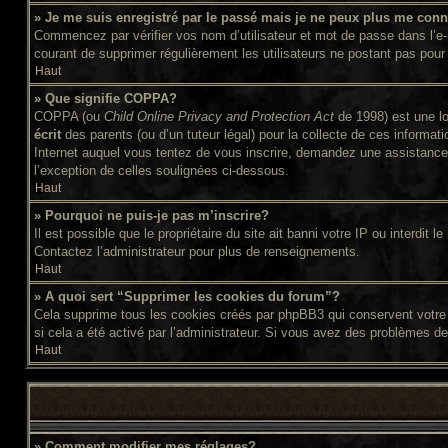
» Je me suis enregistré par le passé mais je ne peux plus me conn
Commencez par vérifier vos nom d’utilisateur et mot de passe dans l’e-ma
courant de supprimer régulièrement les utilisateurs ne postant pas pour 
Haut
» Que signifie COPPA?
COPPA (ou
Child Online Privacy and Protection Act
de 1998) est une lo
écrit
des parents (ou d’un tuteur légal) pour la collecte de ces informat
Internet auquel vous tentez de vous inscrire, demandez une assistance l
l’exception de celles soulignées ci-dessous.
Haut
» Pourquoi ne puis-je pas m’inscrire?
Il est possible que le propriétaire du site ait banni votre IP ou interdit
Contactez l’administrateur pour plus de renseignements.
Haut
» A quoi sert “Supprimer les cookies du forum”?
Cela supprime tous les cookies créés par phpBB3 qui conservent votre id
si cela a été activé par l’administrateur. Si vous avez des problèmes d
Haut
» Comment modifier mes réglages?