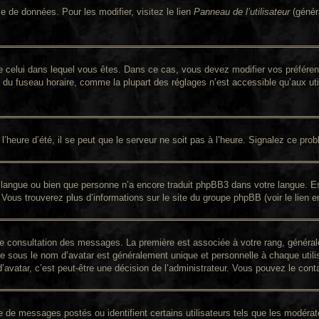
e de données. Pour les modifier, visitez le lien
Panneau de l’utilisateur
(génér
nt de celui dans lequel vous êtes. Dans ce cas, vous devez modifier vos préfér
n du fuseau horaire, comme la plupart des réglages n’est accessible qu’aux util
’heure d’été, il se peut que le serveur ne soit pas à l’heure. Signalez ce prob
re langue ou bien que personne n’a encore traduit phpBB3 dans votre langue. Es
. Vous trouverez plus d’informations sur le site du groupe phpBB (voir le lien 
 de consultation des messages. La première est associée à votre rang, génér
 sous le nom d’avatar est généralement unique et personnelle à chaque utilisat
d’avatar, c’est peut-être une décision de l’administrateur. Vous pouvez le con
re de messages postés ou identifient certains utilisateurs tels que les modér