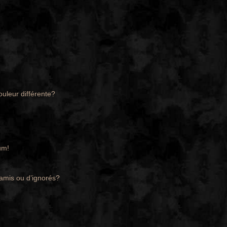
ouleur différente?
um!
’amis ou d’ignorés?