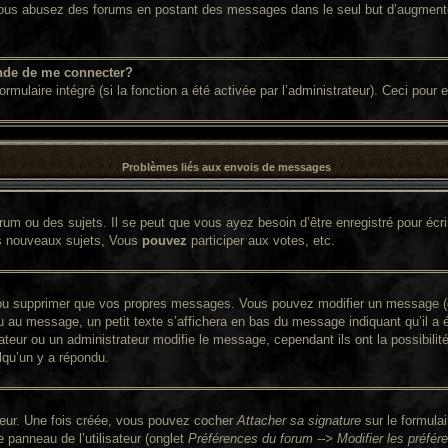
. Si vous abusez des forums en postant des messages dans le seul but d’augment
nde de me connecter?
ormulaire intégré (si la fonction a été activée par l’administrateur). Ceci pour
Problèmes liés aux envois de messages
um ou des sujets. Il se peut que vous ayez besoin d’être enregistré pour écr
s nouveaux sujets, Vous
pouvez
participer aux votes, etc.
ou supprimer que vos propres messages. Vous pouvez modifier un message (que
 message, un petit texte s’affichera en bas du message indiquant qu’il a été 
ateur ou un administrateur modifie le message, cependant ils ont la possibilit
lqu’un y a répondu.
ateur. Une fois créée, vous pouvez cocher
Attacher sa signature
sur le formula
panneau de l’utilisateur (onglet
Préférences du forum --> Modifier les préf