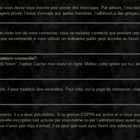
i vous devez vous inscrire pour poster des messages. Par ailleurs, l’inscrip
rie privée, l’envoi d’e-mails aux autres membres, l’adhésion à des groupes, e
e visite
lors de votre connexion, vous ne resterez connecté que pendant une 
pas recommandé si vous utilisez un ordinateur public pour accéder au forum (
sateurs connectés?
du forum”, l’option
Cacher mon statut en ligne
. Mettez cette option sur
ain
Oui
 il peut toutefois être réinitialisé. Pour cela, sur la page de connexion, cli
orrects, il y a deux possibilités. Si la gestion COPPA est active et si vous av
ouvelle inscription soit activée par vous-même ou par l’administrateur avant q
ous n’avez pas reçu d’e-mail, il se peut que vous ayez fourni une adresse incorr