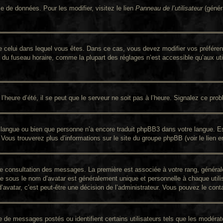
e de données. Pour les modifier, visitez le lien
Panneau de l’utilisateur
(génér
nt de celui dans lequel vous êtes. Dans ce cas, vous devez modifier vos préfér
n du fuseau horaire, comme la plupart des réglages n’est accessible qu’aux util
’heure d’été, il se peut que le serveur ne soit pas à l’heure. Signalez ce prob
re langue ou bien que personne n’a encore traduit phpBB3 dans votre langue. Es
. Vous trouverez plus d’informations sur le site du groupe phpBB (voir le lien 
 de consultation des messages. La première est associée à votre rang, génér
 sous le nom d’avatar est généralement unique et personnelle à chaque utilisat
d’avatar, c’est peut-être une décision de l’administrateur. Vous pouvez le con
re de messages postés ou identifient certains utilisateurs tels que les modér