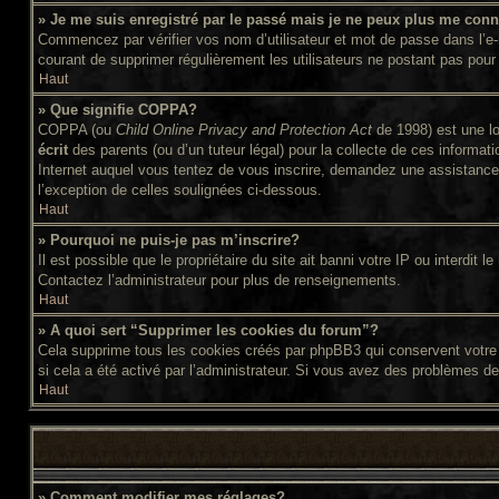
» Je me suis enregistré par le passé mais je ne peux plus me conn
Commencez par vérifier vos nom d’utilisateur et mot de passe dans l’e-ma
courant de supprimer régulièrement les utilisateurs ne postant pas pour 
Haut
» Que signifie COPPA?
COPPA (ou
Child Online Privacy and Protection Act
de 1998) est une lo
écrit
des parents (ou d’un tuteur légal) pour la collecte de ces informat
Internet auquel vous tentez de vous inscrire, demandez une assistance l
l’exception de celles soulignées ci-dessous.
Haut
» Pourquoi ne puis-je pas m’inscrire?
Il est possible que le propriétaire du site ait banni votre IP ou interdit
Contactez l’administrateur pour plus de renseignements.
Haut
» A quoi sert “Supprimer les cookies du forum”?
Cela supprime tous les cookies créés par phpBB3 qui conservent votre id
si cela a été activé par l’administrateur. Si vous avez des problèmes d
Haut
» Comment modifier mes réglages?