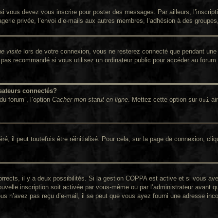
i vous devez vous inscrire pour poster des messages. Par ailleurs, l’inscrip
rie privée, l’envoi d’e-mails aux autres membres, l’adhésion à des groupes, e
e visite
lors de votre connexion, vous ne resterez connecté que pendant une 
pas recommandé si vous utilisez un ordinateur public pour accéder au forum (
sateurs connectés?
du forum”, l’option
Cacher mon statut en ligne
. Mettez cette option sur
ain
Oui
 il peut toutefois être réinitialisé. Pour cela, sur la page de connexion, cli
orrects, il y a deux possibilités. Si la gestion COPPA est active et si vous av
ouvelle inscription soit activée par vous-même ou par l’administrateur avant q
ous n’avez pas reçu d’e-mail, il se peut que vous ayez fourni une adresse incorr