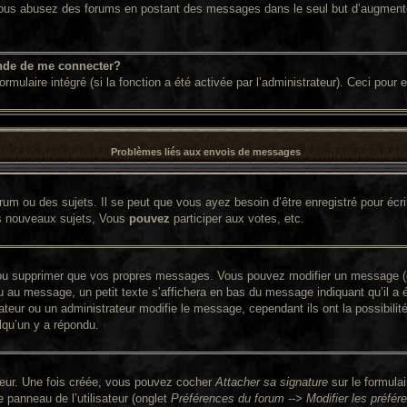
. Si vous abusez des forums en postant des messages dans le seul but d’augment
nde de me connecter?
ormulaire intégré (si la fonction a été activée par l’administrateur). Ceci pour
Problèmes liés aux envois de messages
um ou des sujets. Il se peut que vous ayez besoin d’être enregistré pour écr
s nouveaux sujets, Vous
pouvez
participer aux votes, etc.
ou supprimer que vos propres messages. Vous pouvez modifier un message (que
 message, un petit texte s’affichera en bas du message indiquant qu’il a été 
ateur ou un administrateur modifie le message, cependant ils ont la possibilit
lqu’un y a répondu.
ateur. Une fois créée, vous pouvez cocher
Attacher sa signature
sur le formula
panneau de l’utilisateur (onglet
Préférences du forum --> Modifier les préf