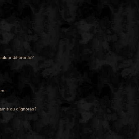
ouleur différente?
um!
’amis ou d’ignorés?