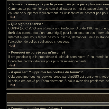
» Je me suis enregistré par le passé mais je ne peux plus me conn
Commencez par vérifier vos nom d’utilisateur et mot de passe dans l’e-ma
courant de supprimer régulièrement les utilisateurs ne postant pas pour 
Haut
» Que signifie COPPA?
COPPA (ou
Child Online Privacy and Protection Act
de 1998) est une lo
écrit
des parents (ou d’un tuteur légal) pour la collecte de ces informat
Internet auquel vous tentez de vous inscrire, demandez une assistance l
l’exception de celles soulignées ci-dessous.
Haut
» Pourquoi ne puis-je pas m’inscrire?
Il est possible que le propriétaire du site ait banni votre IP ou interdit
Contactez l’administrateur pour plus de renseignements.
Haut
» A quoi sert “Supprimer les cookies du forum”?
Cela supprime tous les cookies créés par phpBB3 qui conservent votre id
si cela a été activé par l’administrateur. Si vous avez des problèmes d
Haut
» Comment modifier mes réglages?