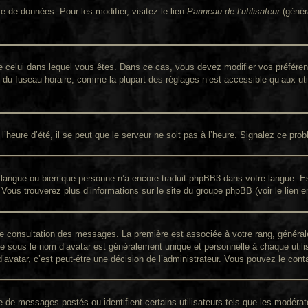
e de données. Pour les modifier, visitez le lien
Panneau de l’utilisateur
(génér
nt de celui dans lequel vous êtes. Dans ce cas, vous devez modifier vos préfér
n du fuseau horaire, comme la plupart des réglages n’est accessible qu’aux util
’heure d’été, il se peut que le serveur ne soit pas à l’heure. Signalez ce prob
re langue ou bien que personne n’a encore traduit phpBB3 dans votre langue. Es
. Vous trouverez plus d’informations sur le site du groupe phpBB (voir le lien 
 de consultation des messages. La première est associée à votre rang, génér
 sous le nom d’avatar est généralement unique et personnelle à chaque utilisat
d’avatar, c’est peut-être une décision de l’administrateur. Vous pouvez le con
re de messages postés ou identifient certains utilisateurs tels que les modér