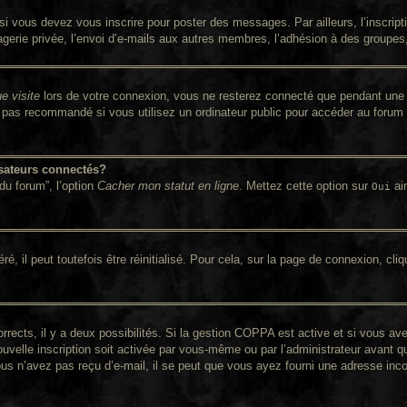
i vous devez vous inscrire pour poster des messages. Par ailleurs, l’inscrip
rie privée, l’envoi d’e-mails aux autres membres, l’adhésion à des groupes, e
e visite
lors de votre connexion, vous ne resterez connecté que pendant une 
pas recommandé si vous utilisez un ordinateur public pour accéder au forum (
sateurs connectés?
du forum”, l’option
Cacher mon statut en ligne
. Mettez cette option sur
ain
Oui
 il peut toutefois être réinitialisé. Pour cela, sur la page de connexion, cli
orrects, il y a deux possibilités. Si la gestion COPPA est active et si vous av
ouvelle inscription soit activée par vous-même ou par l’administrateur avant q
ous n’avez pas reçu d’e-mail, il se peut que vous ayez fourni une adresse incorr