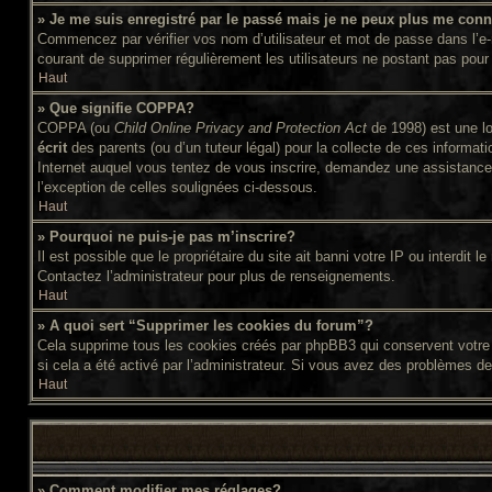
» Je me suis enregistré par le passé mais je ne peux plus me conn
Commencez par vérifier vos nom d’utilisateur et mot de passe dans l’e-ma
courant de supprimer régulièrement les utilisateurs ne postant pas pour 
Haut
» Que signifie COPPA?
COPPA (ou
Child Online Privacy and Protection Act
de 1998) est une lo
écrit
des parents (ou d’un tuteur légal) pour la collecte de ces informat
Internet auquel vous tentez de vous inscrire, demandez une assistance l
l’exception de celles soulignées ci-dessous.
Haut
» Pourquoi ne puis-je pas m’inscrire?
Il est possible que le propriétaire du site ait banni votre IP ou interdit
Contactez l’administrateur pour plus de renseignements.
Haut
» A quoi sert “Supprimer les cookies du forum”?
Cela supprime tous les cookies créés par phpBB3 qui conservent votre id
si cela a été activé par l’administrateur. Si vous avez des problèmes d
Haut
» Comment modifier mes réglages?