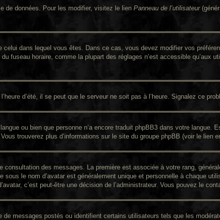
e de données. Pour les modifier, visitez le lien
Panneau de l’utilisateur
(génér
nt de celui dans lequel vous êtes. Dans ce cas, vous devez modifier vos préfér
n du fuseau horaire, comme la plupart des réglages n’est accessible qu’aux util
’heure d’été, il se peut que le serveur ne soit pas à l’heure. Signalez ce prob
re langue ou bien que personne n’a encore traduit phpBB3 dans votre langue. Es
. Vous trouverez plus d’informations sur le site du groupe phpBB (voir le lien 
 de consultation des messages. La première est associée à votre rang, génér
 sous le nom d’avatar est généralement unique et personnelle à chaque utilisat
d’avatar, c’est peut-être une décision de l’administrateur. Vous pouvez le con
re de messages postés ou identifient certains utilisateurs tels que les modér