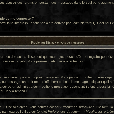
. Si vous abusez des forums en postant des messages dans le seul but d’augment
nde de me connecter?
ormulaire intégré (si la fonction a été activée par l’administrateur). Ceci pour
Problèmes liés aux envois de messages
um ou des sujets. Il se peut que vous ayez besoin d’être enregistré pour écr
s nouveaux sujets, Vous
pouvez
participer aux votes, etc.
ou supprimer que vos propres messages. Vous pouvez modifier un message (que
 message, un petit texte s’affichera en bas du message indiquant qu’il a été 
ateur ou un administrateur modifie le message, cependant ils ont la possibilit
lqu’un y a répondu.
ateur. Une fois créée, vous pouvez cocher
Attacher sa signature
sur le formula
panneau de l’utilisateur (onglet
Préférences du forum --> Modifier les préf