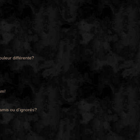
ouleur différente?
um!
’amis ou d’ignorés?