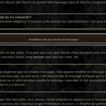
. Si vous abusez des forums en postant des messages dans le seul but d’augment
nde de me connecter?
ormulaire intégré (si la fonction a été activée par l’administrateur). Ceci pour
Problèmes liés aux envois de messages
um ou des sujets. Il se peut que vous ayez besoin d’être enregistré pour écr
s nouveaux sujets, Vous
pouvez
participer aux votes, etc.
ou supprimer que vos propres messages. Vous pouvez modifier un message (que
 message, un petit texte s’affichera en bas du message indiquant qu’il a été 
ateur ou un administrateur modifie le message, cependant ils ont la possibilit
lqu’un y a répondu.
ateur. Une fois créée, vous pouvez cocher
Attacher sa signature
sur le formula
panneau de l’utilisateur (onglet
Préférences du forum --> Modifier les préf