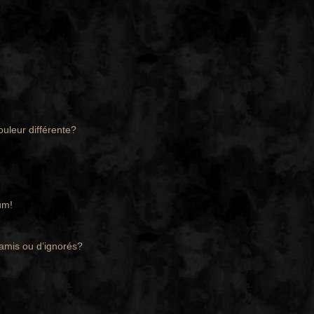
ouleur différente?
um!
’amis ou d’ignorés?