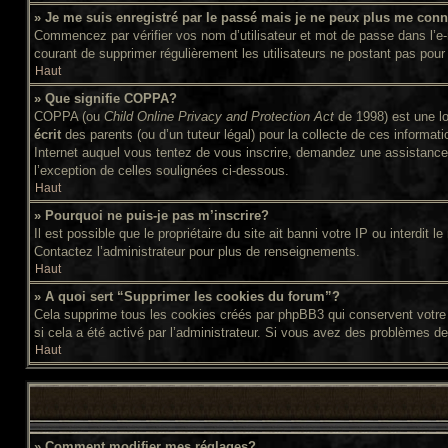
» Je me suis enregistré par le passé mais je ne peux plus me conn
Commencez par vérifier vos nom d’utilisateur et mot de passe dans l’e-ma
courant de supprimer régulièrement les utilisateurs ne postant pas pour 
Haut
» Que signifie COPPA?
COPPA (ou
Child Online Privacy and Protection Act
de 1998) est une lo
écrit
des parents (ou d’un tuteur légal) pour la collecte de ces informat
Internet auquel vous tentez de vous inscrire, demandez une assistance l
l’exception de celles soulignées ci-dessous.
Haut
» Pourquoi ne puis-je pas m’inscrire?
Il est possible que le propriétaire du site ait banni votre IP ou interdit
Contactez l’administrateur pour plus de renseignements.
Haut
» A quoi sert “Supprimer les cookies du forum”?
Cela supprime tous les cookies créés par phpBB3 qui conservent votre id
si cela a été activé par l’administrateur. Si vous avez des problèmes d
Haut
» Comment modifier mes réglages?