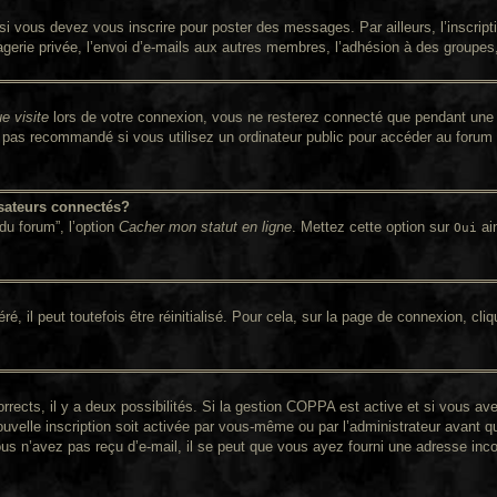
i vous devez vous inscrire pour poster des messages. Par ailleurs, l’inscrip
rie privée, l’envoi d’e-mails aux autres membres, l’adhésion à des groupes, e
e visite
lors de votre connexion, vous ne resterez connecté que pendant une 
pas recommandé si vous utilisez un ordinateur public pour accéder au forum (
sateurs connectés?
du forum”, l’option
Cacher mon statut en ligne
. Mettez cette option sur
ain
Oui
 il peut toutefois être réinitialisé. Pour cela, sur la page de connexion, cli
orrects, il y a deux possibilités. Si la gestion COPPA est active et si vous av
ouvelle inscription soit activée par vous-même ou par l’administrateur avant q
ous n’avez pas reçu d’e-mail, il se peut que vous ayez fourni une adresse incorr