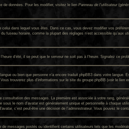
e de données. Pour les modifier, visitez le lien
Panneau de l’utilisateur
(génér
nt de celui dans lequel vous êtes. Dans ce cas, vous devez modifier vos préfér
n du fuseau horaire, comme la plupart des réglages n’est accessible qu’aux util
’heure d’été, il se peut que le serveur ne soit pas à l’heure. Signalez ce prob
re langue ou bien que personne n’a encore traduit phpBB3 dans votre langue. Es
. Vous trouverez plus d’informations sur le site du groupe phpBB (voir le lien 
 de consultation des messages. La première est associée à votre rang, génér
 sous le nom d’avatar est généralement unique et personnelle à chaque utilisat
d’avatar, c’est peut-être une décision de l’administrateur. Vous pouvez le con
re de messages postés ou identifient certains utilisateurs tels que les modér