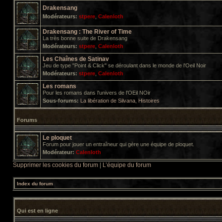
Drakensang
Modérateurs:
stpere
,
Calenloth
Drakensang : The River of Time
La très bonne suite de Drakensang
Modérateurs:
stpere
,
Calenloth
Les Chaînes de Satinav
Jeu de type "Point & Click" se déroulant dans le monde de l'Oeil Noir
Modérateurs:
stpere
,
Calenloth
Les romans
Pour les romans dans l'univers de l'OEil NOir
Sous-forums:
La libération de Silvana
,
Histoires
Forums
Le ploquet
Forum pour jouer un entraîneur qui gère une équipe de ploquet.
Modérateur:
Calenloth
Supprimer les cookies du forum
|
L’équipe du forum
Index du forum
Qui est en ligne