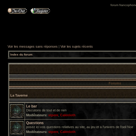
forum francophone 
Voir les messages sans réponses
|
Voir les sujets récents
Index du forum
Forums
La Taverne
Le bar
Discutons de tout et de rien
Modérateurs:
stpere
,
Calenloth
Questions
posez ici vos questions relatives au site, au jeu et a l'univers de l'oeil Noir
Modérateurs:
stpere
,
Calenloth