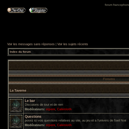
forum francophone 
Voir les messages sans réponses
|
Voir les sujets récents
Index du forum
Forums
La Taverne
Le bar
Discutons de tout et de rien
Modérateurs:
stpere
,
Calenloth
Questions
posez ici vos questions relatives au site, au jeu et a l'univers de l'oeil Noir
Modérateurs:
stpere
,
Calenloth