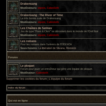
Drakensang
Modérateurs:
stpere
,
Calenloth
Drakensang : The River of Time
La très bonne suite de Drakensang
Modérateurs:
stpere
,
Calenloth
Les Chaînes de Satinav
Jeu de type "Point & Click" se déroulant dans le monde de l'Oeil Noir
Modérateurs:
stpere
,
Calenloth
Les romans
Pour les romans dans l'univers de l'OEil NOir
Sous-forums:
La libération de Silvana
,
Histoires
Forums
Le ploquet
Forum pour jouer un entraîneur qui gère une équipe de ploquet.
Modérateur:
Calenloth
Supprimer les cookies du forum
|
L’équipe du forum
Index du forum
Qui est en ligne