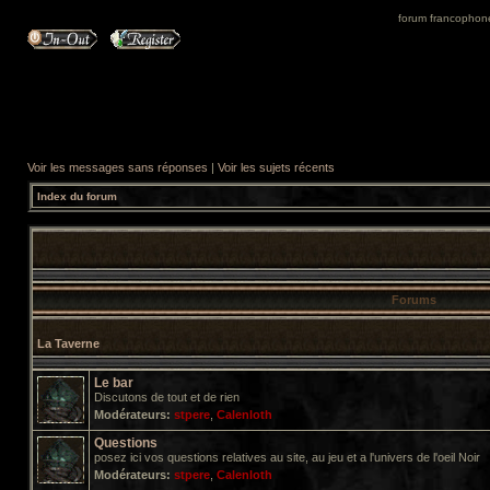
forum francophone 
Voir les messages sans réponses
|
Voir les sujets récents
Index du forum
Forums
La Taverne
Le bar
Discutons de tout et de rien
Modérateurs:
stpere
,
Calenloth
Questions
posez ici vos questions relatives au site, au jeu et a l'univers de l'oeil Noir
Modérateurs:
stpere
,
Calenloth