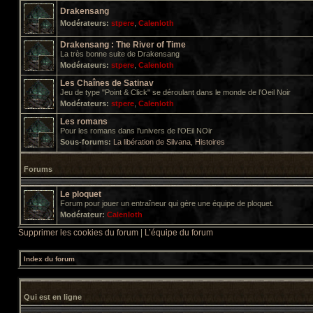
Drakensang
Modérateurs:
stpere
,
Calenloth
Drakensang : The River of Time
La très bonne suite de Drakensang
Modérateurs:
stpere
,
Calenloth
Les Chaînes de Satinav
Jeu de type "Point & Click" se déroulant dans le monde de l'Oeil Noir
Modérateurs:
stpere
,
Calenloth
Les romans
Pour les romans dans l'univers de l'OEil NOir
Sous-forums:
La libération de Silvana
,
Histoires
Forums
Le ploquet
Forum pour jouer un entraîneur qui gère une équipe de ploquet.
Modérateur:
Calenloth
Supprimer les cookies du forum
|
L’équipe du forum
Index du forum
Qui est en ligne