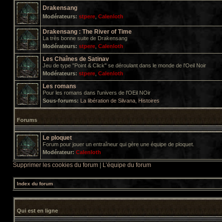
Drakensang
Modérateurs:
stpere
,
Calenloth
Drakensang : The River of Time
La très bonne suite de Drakensang
Modérateurs:
stpere
,
Calenloth
Les Chaînes de Satinav
Jeu de type "Point & Click" se déroulant dans le monde de l'Oeil Noir
Modérateurs:
stpere
,
Calenloth
Les romans
Pour les romans dans l'univers de l'OEil NOir
Sous-forums:
La libération de Silvana
,
Histoires
Forums
Le ploquet
Forum pour jouer un entraîneur qui gère une équipe de ploquet.
Modérateur:
Calenloth
Supprimer les cookies du forum
|
L’équipe du forum
Index du forum
Qui est en ligne