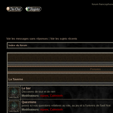
forum francophone 
Voir les messages sans réponses
|
Voir les sujets récents
Index du forum
Forums
La Taverne
Le bar
Discutons de tout et de rien
Modérateurs:
stpere
,
Calenloth
Questions
posez ici vos questions relatives au site, au jeu et a l'univers de l'oeil Noir
Modérateurs:
stpere
,
Calenloth