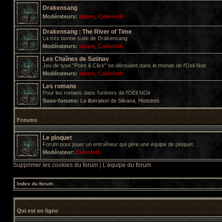
Drakensang
Modérateurs:
stpere
,
Calenloth
Drakensang : The River of Time
La très bonne suite de Drakensang
Modérateurs:
stpere
,
Calenloth
Les Chaînes de Satinav
Jeu de type "Point & Click" se déroulant dans le monde de l'Oeil Noir
Modérateurs:
stpere
,
Calenloth
Les romans
Pour les romans dans l'univers de l'OEil NOir
Sous-forums:
La libération de Silvana
,
Histoires
Forums
Le ploquet
Forum pour jouer un entraîneur qui gère une équipe de ploquet.
Modérateur:
Calenloth
Supprimer les cookies du forum
|
L’équipe du forum
Index du forum
Qui est en ligne