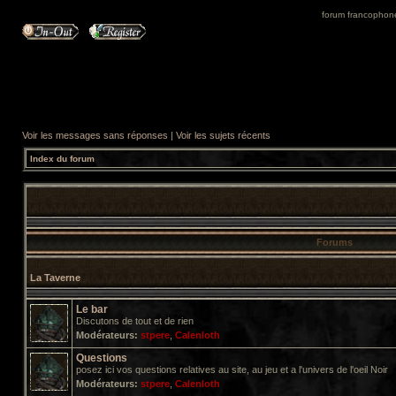
forum francophone 
Voir les messages sans réponses
|
Voir les sujets récents
Index du forum
Forums
La Taverne
Le bar
Discutons de tout et de rien
Modérateurs:
stpere
,
Calenloth
Questions
posez ici vos questions relatives au site, au jeu et a l'univers de l'oeil Noir
Modérateurs:
stpere
,
Calenloth