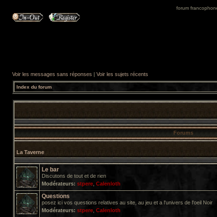
forum francophone 
Voir les messages sans réponses
|
Voir les sujets récents
Index du forum
Forums
La Taverne
Le bar
Discutons de tout et de rien
Modérateurs:
stpere
,
Calenloth
Questions
posez ici vos questions relatives au site, au jeu et a l'univers de l'oeil Noir
Modérateurs:
stpere
,
Calenloth