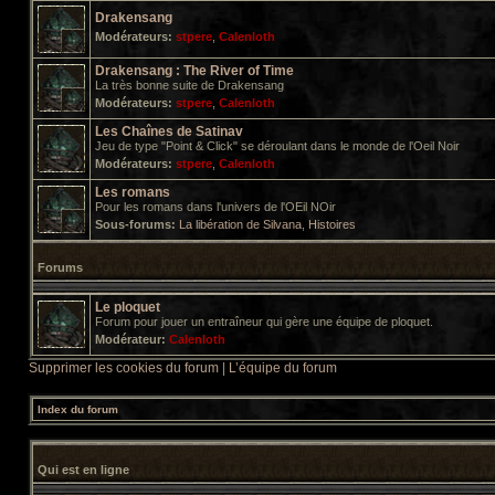
Drakensang
Modérateurs:
stpere
,
Calenloth
Drakensang : The River of Time
La très bonne suite de Drakensang
Modérateurs:
stpere
,
Calenloth
Les Chaînes de Satinav
Jeu de type "Point & Click" se déroulant dans le monde de l'Oeil Noir
Modérateurs:
stpere
,
Calenloth
Les romans
Pour les romans dans l'univers de l'OEil NOir
Sous-forums:
La libération de Silvana
,
Histoires
Forums
Le ploquet
Forum pour jouer un entraîneur qui gère une équipe de ploquet.
Modérateur:
Calenloth
Supprimer les cookies du forum
|
L’équipe du forum
Index du forum
Qui est en ligne