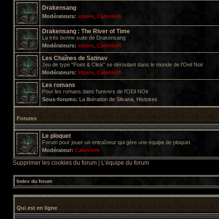
Drakensang
Modérateurs:
stpere
,
Calenloth
Drakensang : The River of Time
La très bonne suite de Drakensang
Modérateurs:
stpere
,
Calenloth
Les Chaînes de Satinav
Jeu de type "Point & Click" se déroulant dans le monde de l'Oeil Noir
Modérateurs:
stpere
,
Calenloth
Les romans
Pour les romans dans l'univers de l'OEil NOir
Sous-forums:
La libération de Silvana
,
Histoires
Forums
Le ploquet
Forum pour jouer un entraîneur qui gère une équipe de ploquet.
Modérateur:
Calenloth
Supprimer les cookies du forum
|
L’équipe du forum
Index du forum
Qui est en ligne