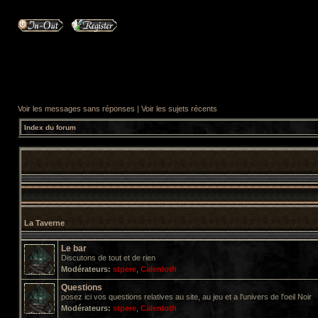
Voir les messages sans réponses
|
Voir les sujets récents
Index du forum
La Taverne
Le bar
Discutons de tout et de rien
Modérateurs:
stpere
,
Calenloth
Questions
posez ici vos questions relatives au site, au jeu et a l'univers de l'oeil Noir
Modérateurs:
stpere
,
Calenloth