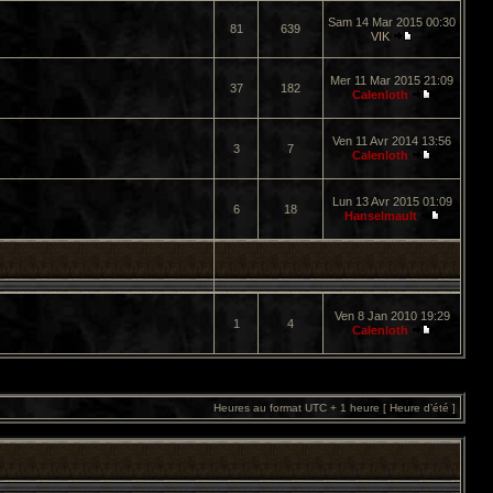
Sam 14 Mar 2015 00:30
81
639
VIK
Mer 11 Mar 2015 21:09
37
182
Calenloth
Ven 11 Avr 2014 13:56
3
7
Calenloth
Lun 13 Avr 2015 01:09
6
18
Hanselmault
Ven 8 Jan 2010 19:29
1
4
Calenloth
Heures au format UTC + 1 heure [ Heure d’été ]