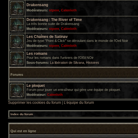
Drakensang
Modérateurs:
stpere
,
Calenloth
Drakensang : The River of Time
La très bonne suite de Drakensang
Modérateurs:
stpere
,
Calenloth
Les Chaînes de Satinav
Jeu de type "Point & Click" se déroulant dans le monde de l'Oeil Noir
Modérateurs:
stpere
,
Calenloth
Les romans
Pour les romans dans l'univers de l'OEil NOir
Sous-forums:
La libération de Silvana
,
Histoires
Forums
Le ploquet
Forum pour jouer un entraîneur qui gère une équipe de ploquet.
Modérateur:
Calenloth
Supprimer les cookies du forum
|
L’équipe du forum
Index du forum
Qui est en ligne