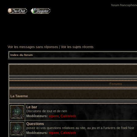
forum francophone 
Voir les messages sans réponses
|
Voir les sujets récents
Index du forum
Forums
La Taverne
Le bar
Discutons de tout et de rien
Modérateurs:
stpere
,
Calenloth
Questions
posez ici vos questions relatives au site, au jeu et a l'univers de l'oeil Noir
Modérateurs:
stpere
,
Calenloth