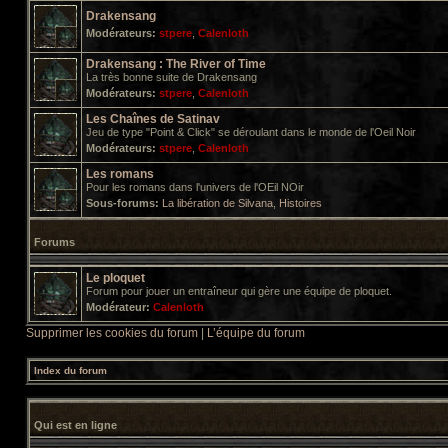
Drakensang
Modérateurs:
stpere
,
Calenloth
Drakensang : The River of Time
La très bonne suite de Drakensang
Modérateurs:
stpere
,
Calenloth
Les Chaînes de Satinav
Jeu de type "Point & Click" se déroulant dans le monde de l'Oeil Noir
Modérateurs:
stpere
,
Calenloth
Les romans
Pour les romans dans l'univers de l'OEil NOir
Sous-forums:
La libération de Silvana
,
Histoires
Forums
Le ploquet
Forum pour jouer un entraîneur qui gère une équipe de ploquet.
Modérateur:
Calenloth
Supprimer les cookies du forum
|
L’équipe du forum
Index du forum
Qui est en ligne