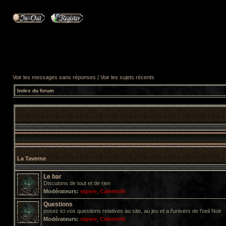
Voir les messages sans réponses
|
Voir les sujets récents
Index du forum
La Taverne
Le bar
Discutons de tout et de rien
Modérateurs:
stpere
,
Calenloth
Questions
posez ici vos questions relatives au site, au jeu et a l'univers de l'oeil Noir
Modérateurs:
stpere
,
Calenloth