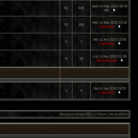
Sam 14 Mar 2015 00:30
81
639
VIK
Mer 11 Mar 2015 21:09
37
182
Calenloth
Ven 11 Avr 2014 13:56
3
7
Calenloth
Lun 13 Avr 2015 01:09
6
18
Hanselmault
Ven 8 Jan 2010 19:29
1
4
Calenloth
Heures au format UTC + 1 heure [ Heure d’été ]