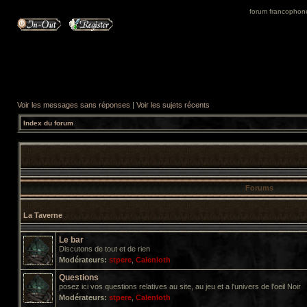
forum francophone 
Voir les messages sans réponses
|
Voir les sujets récents
Index du forum
Forums
La Taverne
Le bar
Discutons de tout et de rien
Modérateurs:
stpere
,
Calenloth
Questions
posez ici vos questions relatives au site, au jeu et a l'univers de l'oeil Noir
Modérateurs:
stpere
,
Calenloth