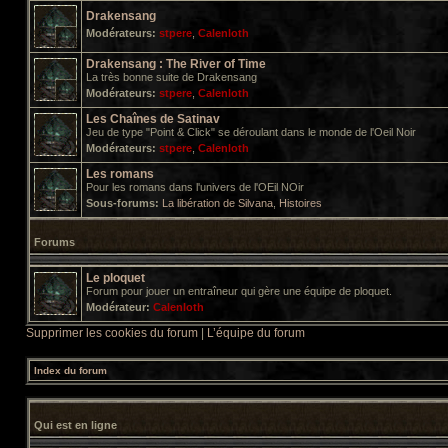
Drakensang
Modérateurs:
stpere
,
Calenloth
Drakensang : The River of Time
La très bonne suite de Drakensang
Modérateurs:
stpere
,
Calenloth
Les Chaînes de Satinav
Jeu de type "Point & Click" se déroulant dans le monde de l'Oeil Noir
Modérateurs:
stpere
,
Calenloth
Les romans
Pour les romans dans l'univers de l'OEil NOir
Sous-forums:
La libération de Silvana
,
Histoires
Forums
Le ploquet
Forum pour jouer un entraîneur qui gère une équipe de ploquet.
Modérateur:
Calenloth
Supprimer les cookies du forum
|
L’équipe du forum
Index du forum
Qui est en ligne