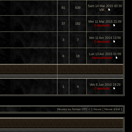
Sam 14 Mar 2015 00:30
81
639
VIK
Mer 11 Mar 2015 21:09
37
182
Calenloth
Ven 11 Avr 2014 13:56
3
7
Calenloth
Lun 13 Avr 2015 01:09
6
18
Hanselmault
Ven 8 Jan 2010 19:29
1
4
Calenloth
Heures au format UTC + 1 heure [ Heure d’été ]