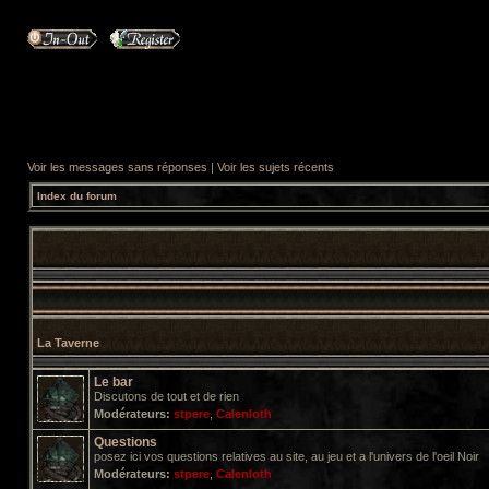
Voir les messages sans réponses
|
Voir les sujets récents
Index du forum
La Taverne
Le bar
Discutons de tout et de rien
Modérateurs:
stpere
,
Calenloth
Questions
posez ici vos questions relatives au site, au jeu et a l'univers de l'oeil Noir
Modérateurs:
stpere
,
Calenloth