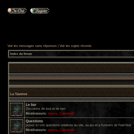
Voir les messages sans réponses
|
Voir les sujets récents
Index du forum
La Taverne
Le bar
Discutons de tout et de rien
Modérateurs:
stpere
,
Calenloth
Questions
posez ici vos questions relatives au site, au jeu et a l'univers de l'oeil Noir
Modérateurs:
stpere
,
Calenloth