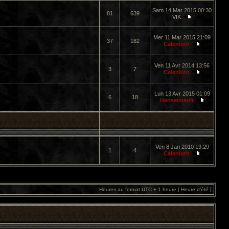
Sam 14 Mar 2015 00:30
81
639
VIK
Mer 11 Mar 2015 21:09
37
182
Calenloth
Ven 11 Avr 2014 13:56
3
7
Calenloth
Lun 13 Avr 2015 01:09
6
18
Hanselmault
Ven 8 Jan 2010 19:29
1
4
Calenloth
Heures au format UTC + 1 heure [ Heure d’été ]