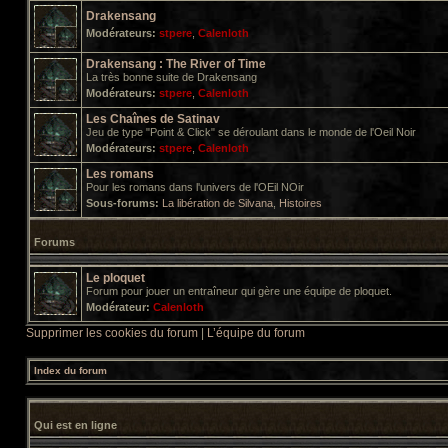
Drakensang
Modérateurs:
stpere
,
Calenloth
Drakensang : The River of Time
La très bonne suite de Drakensang
Modérateurs:
stpere
,
Calenloth
Les Chaînes de Satinav
Jeu de type "Point & Click" se déroulant dans le monde de l'Oeil Noir
Modérateurs:
stpere
,
Calenloth
Les romans
Pour les romans dans l'univers de l'OEil NOir
Sous-forums:
La libération de Silvana
,
Histoires
Forums
Le ploquet
Forum pour jouer un entraîneur qui gère une équipe de ploquet.
Modérateur:
Calenloth
Supprimer les cookies du forum
|
L’équipe du forum
Index du forum
Qui est en ligne