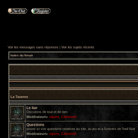
Voir les messages sans réponses
|
Voir les sujets récents
Index du forum
La Taverne
Le bar
Discutons de tout et de rien
Modérateurs:
stpere
,
Calenloth
Questions
posez ici vos questions relatives au site, au jeu et a l'univers de l'oeil Noir
Modérateurs:
stpere
,
Calenloth