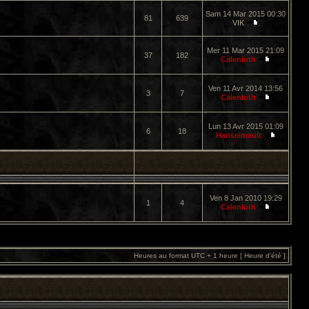
Sam 14 Mar 2015 00:30
81
639
VIK
Mer 11 Mar 2015 21:09
37
182
Calenloth
Ven 11 Avr 2014 13:56
3
7
Calenloth
Lun 13 Avr 2015 01:09
6
18
Hanselmault
Ven 8 Jan 2010 19:29
1
4
Calenloth
Heures au format UTC + 1 heure [ Heure d’été ]