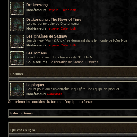
Drakensang
Modérateurs:
stpere
,
Calenloth
Drakensang : The River of Time
La très bonne suite de Drakensang
Modérateurs:
stpere
,
Calenloth
Les Chaînes de Satinav
Jeu de type "Point & Click" se déroulant dans le monde de l'Oeil Noir
Modérateurs:
stpere
,
Calenloth
Les romans
Pour les romans dans l'univers de l'OEil NOir
Sous-forums:
La libération de Silvana
,
Histoires
Forums
Le ploquet
Forum pour jouer un entraîneur qui gère une équipe de ploquet.
Modérateur:
Calenloth
Supprimer les cookies du forum
|
L’équipe du forum
Index du forum
Qui est en ligne