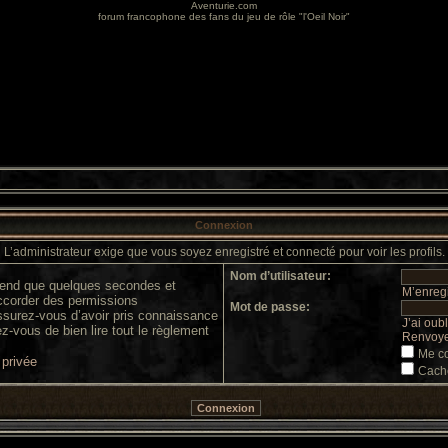
Aventurie.com
forum francophone des fans du jeu de rôle "l'Oeil Noir"
Connexion
L’administrateur exige que vous soyez enregistré et connecté pour voir les profils.
Nom d’utilisateur:
prend que quelques secondes et
M’enregi
accorder des permissions
Mot de passe:
 assurez-vous d’avoir pris connaissance
J’ai oub
ez-vous de bien lire tout le règlement
Renvoyer
Me co
 privée
Cache