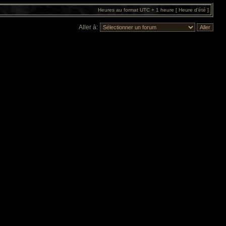
Heures au format UTC + 1 heure [ Heure d’été ]
Aller à: