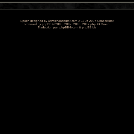
Epoch designed by
www.chaosburnt.com
© 1995-2007 ChaosBurnt
Powered by
phpBB
© 2000, 2002, 2005, 2007 phpBB Group
Traduction par:
phpBB-fr.com
&
phpBB.biz