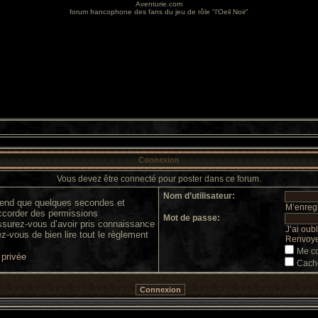
Aventurie.com
forum francophone des fans du jeu de rôle "l'Oeil Noir"
Connexion
Vous devez être connecté pour poster dans ce forum.
Nom d’utilisateur:
prend que quelques secondes et
M’enregi
accorder des permissions
Mot de passe:
 assurez-vous d’avoir pris connaissance
J’ai oub
ez-vous de bien lire tout le règlement
Renvoyer
Me co
 privée
Cache