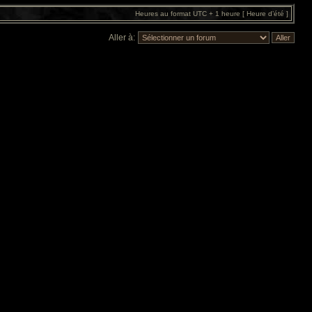
Heures au format UTC + 1 heure [ Heure d’été ]
Aller à: