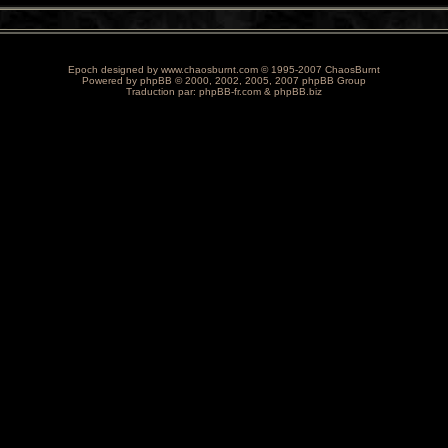
Epoch designed by
www.chaosburnt.com
© 1995-2007 ChaosBurnt
Powered by
phpBB
© 2000, 2002, 2005, 2007 phpBB Group
Traduction par:
phpBB-fr.com
&
phpBB.biz