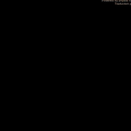
Powered by
phpBB
©
Traduction 