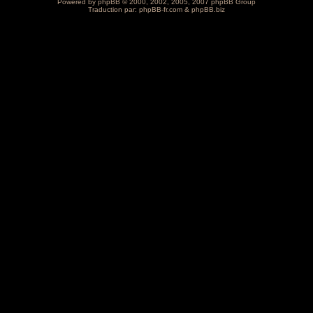
Powered by
phpBB
© 2000, 2002, 2005, 2007 phpBB Group
Traduction par:
phpBB-fr.com
&
phpBB.biz