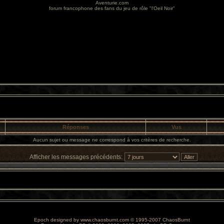
Aventurie.com
forum francophone des fans du jeu de rôle "l'Oeil Noir"
Réponses
Vus
Aucun sujet ou message ne correspond à vos critères de recherche.
Afficher les messages précédents:
Epoch designed by
www.chaosburnt.com
© 1995-2007 ChaosBurnt