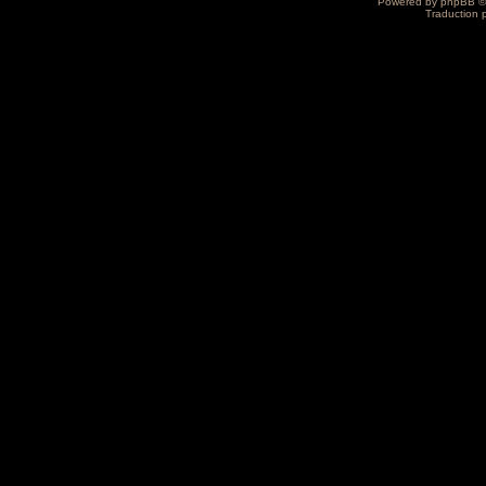
Powered by
phpBB
©
Traduction 