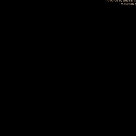
Powered by
phpBB
©
Traduction 