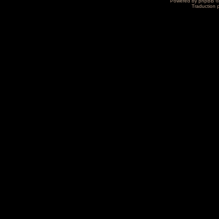
Powered by
phpBB
©
Traduction 