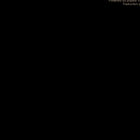
Powered by
phpBB
©
Traduction 