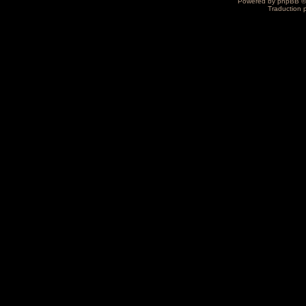
Powered by
phpBB
©
Traduction 