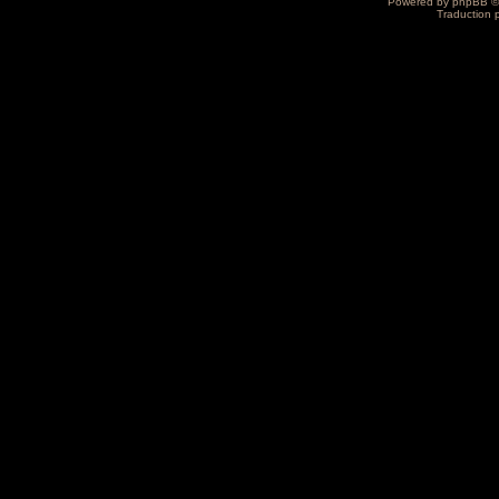
Powered by
phpBB
©
Traduction 