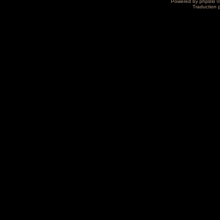
Powered by
phpBB
©
Traduction 