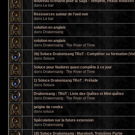
Nouveau scénario pour la Saga : Tempête, Peaux Rousses e
dans
Le bar
Ressources autour de l'oeil noir
dans
Le bar
solution en anglais
dans
Drakensang
solution en anglais
dans
Drakensang : The River of Time
3b) Soluce Drakensang TRoT : Compléter sa formation (Vol
dans
Soluce
Soluce pour Nadoret quasi complète à ce jour
dans
Drakensang : The River of Time
1) Soluce Drakensang TRoT : Prélude
dans
Soluce
Drakensang : TRoT : Liste des Quêtes et Mini-quêtes
dans
Drakensang : The River of Time
peigne de rondra
dans
soluce
Spéculation sur la future extension
dans
Drakensang
18) Soluce Drakensang : Murolosh, Troisième Partie