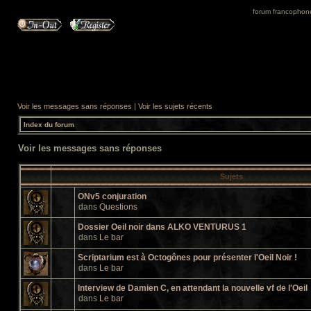
forum francophone 
Voir les messages sans réponses
|
Voir les sujets récents
Index du forum
Voir les messages sans réponses
Sujets
ONv5 conjuration
dans
Questions
Dossier Oeil noir dans ALKO VENTURUS 1
dans
Le bar
Scriptarium est à Octogônes pour présenter l'Oeil Noir !
dans
Le bar
Interview de Damien C, en attendant la nouvelle vf de l'Oeil
dans
Le bar