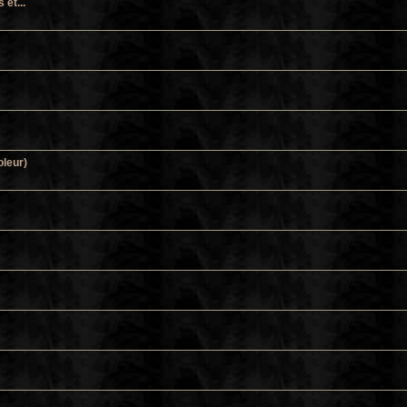
et...
oleur)