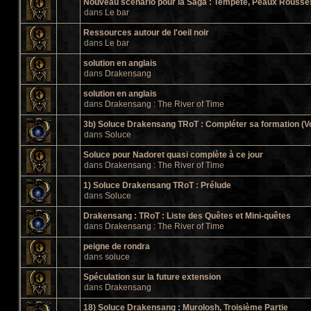
Nouveau scénario pour la Saga : Tempête, Peaux Rousses 
dans
Le bar
Ressources autour de l'oeil noir
dans
Le bar
solution en anglais
dans
Drakensang
solution en anglais
dans
Drakensang : The River of Time
3b) Soluce Drakensang TRoT : Compléter sa formation (V
dans
Soluce
Soluce pour Nadoret quasi complète à ce jour
dans
Drakensang : The River of Time
1) Soluce Drakensang TRoT : Prélude
dans
Soluce
Drakensang : TRoT : Liste des Quêtes et Mini-quêtes
dans
Drakensang : The River of Time
peigne de rondra
dans
soluce
Spéculation sur la future extension
dans
Drakensang
18) Soluce Drakensang : Murolosh, Troisième Partie