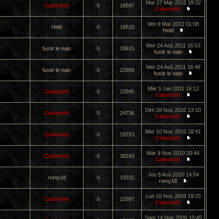
Mar 27 Mar 2012 19:32
Calenloth
0
18597
Calenloth
Ven 9 Mar 2012 01:08
Held
0
18510
Held
Mer 24 Aoû 2011 16:53
fustir le nain
0
28615
fustir le nain
Mer 24 Aoû 2011 16:49
fustir le nain
0
23999
fustir le nain
Mer 5 Jan 2011 16:12
Calenloth
0
22945
Calenloth
Dim 28 Nov 2010 13:10
Calenloth
0
24736
Calenloth
Mer 10 Nov 2010 18:41
Calenloth
0
19753
Calenloth
Mar 9 Nov 2010 20:44
Calenloth
0
38243
Calenloth
Jeu 5 Aoû 2010 14:54
romy18
0
19332
romy18
Lun 16 Nov 2009 19:25
Calenloth
0
21997
Calenloth
Sam 14 Nov 2009 10:45