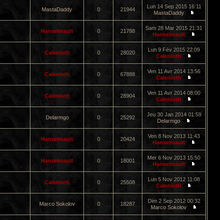
Lun 14 Sep 2015 16:11
MastaDaddy
0
21944
MastaDaddy
Sam 28 Mar 2015 21:31
Hanselmault
0
21788
Hanselmault
Lun 9 Fév 2015 22:09
Calenloth
0
28020
Calenloth
Ven 11 Avr 2014 13:56
Calenloth
0
67888
Calenloth
Ven 11 Avr 2014 08:00
Calenloth
0
28904
Calenloth
Jeu 30 Jan 2014 01:59
Delarmgo
0
25292
Delarmgo
Ven 8 Nov 2013 11:43
Hanselmault
0
20424
Hanselmault
Mer 6 Nov 2013 15:50
Hanselmault
0
18001
Hanselmault
Lun 5 Nov 2012 11:08
Calenloth
0
25508
Calenloth
Dim 2 Sep 2012 00:32
Marco Sokolov
0
18287
Marco Sokolov