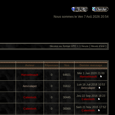
Nous sommes le Ven 7 Aoû 2026 20:54
Heures au format UTC + 1 heure [ Heure d’été ]
Auteur
Réponses
Vus
Dernier message
Mer 1 Jan 2020 21:00
Hanselmault
0
64821
Hanselmault
Lun 16 Juil 2018 10:53
Aesculaper
0
31612
Aesculaper
Jeu 22 Sep 2016 18:23
Calenloth
0
30445
Calenloth
Sam 21 Nov 2015 17:52
Calenloth
0
30069
Calenloth