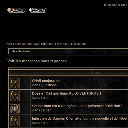
forum francophone 
Voir les messages sans réponses
|
Voir les sujets récents
Index du forum
Voir les messages sans réponses
Sujets
ONv5 conjuration
dans
Questions
Dossier Oeil noir dans ALKO VENTURUS 1
dans
Le bar
Scriptarium est à Octogônes pour présenter l'Oeil Noir !
dans
Le bar
Interview de Damien C, en attendant la nouvelle vf de l'Oeil
dans
Le bar