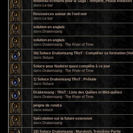
Nouveau scénario pour la Saga : Tempête, Peaux Rousses e
dans
Le bar
Ressources autour de l'oeil noir
dans
Le bar
solution en anglais
dans
Drakensang
solution en anglais
dans
Drakensang : The River of Time
3b) Soluce Drakensang TRoT : Compléter sa formation (Vol
dans
Soluce
Soluce pour Nadoret quasi complète à ce jour
dans
Drakensang : The River of Time
1) Soluce Drakensang TRoT : Prélude
dans
Soluce
Drakensang : TRoT : Liste des Quêtes et Mini-quêtes
dans
Drakensang : The River of Time
peigne de rondra
dans
soluce
Spéculation sur la future extension
dans
Drakensang
18) Soluce Drakensang : Murolosh, Troisième Partie