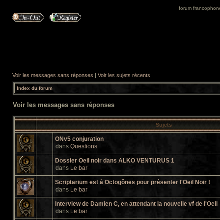
forum francophone 
Voir les messages sans réponses
|
Voir les sujets récents
Index du forum
Voir les messages sans réponses
Sujets
ONv5 conjuration
dans
Questions
Dossier Oeil noir dans ALKO VENTURUS 1
dans
Le bar
Scriptarium est à Octogônes pour présenter l'Oeil Noir !
dans
Le bar
Interview de Damien C, en attendant la nouvelle vf de l'Oeil
dans
Le bar