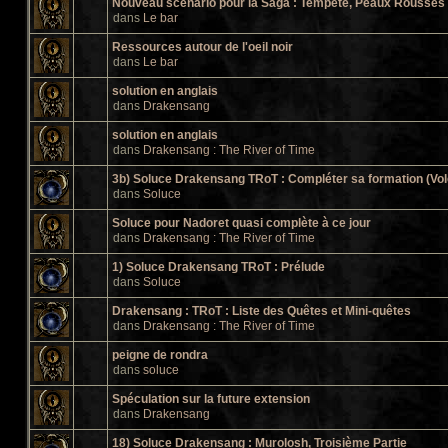
Nouveau scénario pour la Saga : Tempête, Peaux Rousses e
dans
Le bar
Ressources autour de l'oeil noir
dans
Le bar
solution en anglais
dans
Drakensang
solution en anglais
dans
Drakensang : The River of Time
3b) Soluce Drakensang TRoT : Compléter sa formation (Vol
dans
Soluce
Soluce pour Nadoret quasi complète à ce jour
dans
Drakensang : The River of Time
1) Soluce Drakensang TRoT : Prélude
dans
Soluce
Drakensang : TRoT : Liste des Quêtes et Mini-quêtes
dans
Drakensang : The River of Time
peigne de rondra
dans
soluce
Spéculation sur la future extension
dans
Drakensang
18) Soluce Drakensang : Murolosh, Troisième Partie