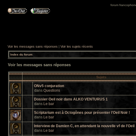
forum francophone 
Voir les messages sans réponses
|
Voir les sujets récents
Index du forum
Voir les messages sans réponses
Sujets
ONv5 conjuration
dans
Questions
Dossier Oeil noir dans ALKO VENTURUS 1
dans
Le bar
Scriptarium est à Octogônes pour présenter l'Oeil Noir !
dans
Le bar
Interview de Damien C, en attendant la nouvelle vf de l'Oeil
dans
Le bar