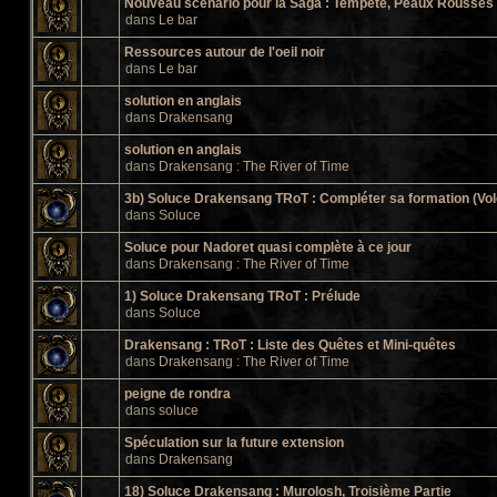
Nouveau scénario pour la Saga : Tempête, Peaux Rousses e
dans
Le bar
Ressources autour de l'oeil noir
dans
Le bar
solution en anglais
dans
Drakensang
solution en anglais
dans
Drakensang : The River of Time
3b) Soluce Drakensang TRoT : Compléter sa formation (Vol
dans
Soluce
Soluce pour Nadoret quasi complète à ce jour
dans
Drakensang : The River of Time
1) Soluce Drakensang TRoT : Prélude
dans
Soluce
Drakensang : TRoT : Liste des Quêtes et Mini-quêtes
dans
Drakensang : The River of Time
peigne de rondra
dans
soluce
Spéculation sur la future extension
dans
Drakensang
18) Soluce Drakensang : Murolosh, Troisième Partie