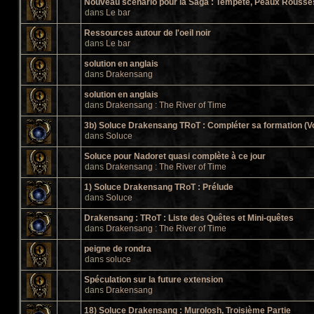
Nouveau scénario pour la Saga : Tempête, Peaux Rousses 
dans
Le bar
Ressources autour de l'oeil noir
dans
Le bar
solution en anglais
dans
Drakensang
solution en anglais
dans
Drakensang : The River of Time
3b) Soluce Drakensang TRoT : Compléter sa formation (V
dans
Soluce
Soluce pour Nadoret quasi complète à ce jour
dans
Drakensang : The River of Time
1) Soluce Drakensang TRoT : Prélude
dans
Soluce
Drakensang : TRoT : Liste des Quêtes et Mini-quêtes
dans
Drakensang : The River of Time
peigne de rondra
dans
soluce
Spéculation sur la future extension
dans
Drakensang
18) Soluce Drakensang : Murolosh, Troisième Partie