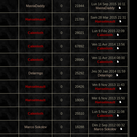
Lun 14 Sep 2015 16:11
MastaDaddy
0
21944
MastaDaddy
Sam 28 Mar 2015 21:31
Hanselmault
0
21788
Hanselmault
Lun 9 Fév 2015 22:09
Calenloth
0
28021
Calenloth
Ven 11 Avr 2014 13:56
Calenloth
0
67892
Calenloth
Ven 11 Avr 2014 08:00
Calenloth
0
28906
Calenloth
Jeu 30 Jan 2014 01:59
Delarmgo
0
25292
Delarmgo
Ven 8 Nov 2013 11:43
Hanselmault
0
20426
Hanselmault
Mer 6 Nov 2013 15:50
Hanselmault
0
18005
Hanselmault
Lun 5 Nov 2012 11:08
Calenloth
0
25510
Calenloth
Dim 2 Sep 2012 00:32
Marco Sokolov
0
18288
Marco Sokolov