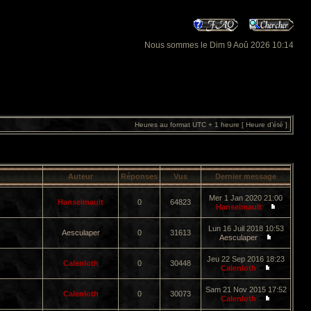
Nous sommes le Dim 9 Aoû 2026 10:14
Heures au format UTC + 1 heure [ Heure d’été ]
Auteur
Réponses
Vus
Dernier message
Mer 1 Jan 2020 21:00
Hanselmault
0
64823
Hanselmault
Lun 16 Juil 2018 10:53
Aesculaper
0
31613
Aesculaper
Jeu 22 Sep 2016 18:23
Calenloth
0
30448
Calenloth
Sam 21 Nov 2015 17:52
Calenloth
0
30073
Calenloth