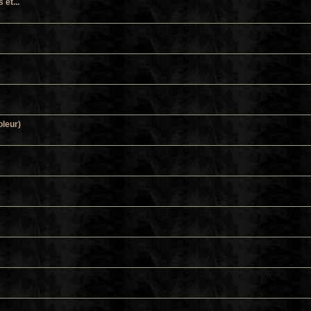
et...
oleur)