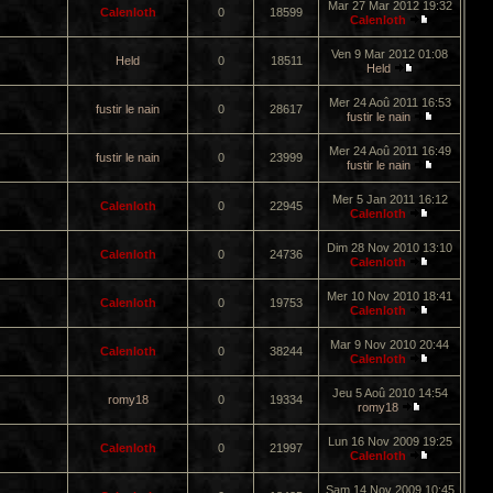
Mar 27 Mar 2012 19:32
Calenloth
0
18599
Calenloth
Ven 9 Mar 2012 01:08
Held
0
18511
Held
Mer 24 Aoû 2011 16:53
fustir le nain
0
28617
fustir le nain
Mer 24 Aoû 2011 16:49
fustir le nain
0
23999
fustir le nain
Mer 5 Jan 2011 16:12
Calenloth
0
22945
Calenloth
Dim 28 Nov 2010 13:10
Calenloth
0
24736
Calenloth
Mer 10 Nov 2010 18:41
Calenloth
0
19753
Calenloth
Mar 9 Nov 2010 20:44
Calenloth
0
38244
Calenloth
Jeu 5 Aoû 2010 14:54
romy18
0
19334
romy18
Lun 16 Nov 2009 19:25
Calenloth
0
21997
Calenloth
Sam 14 Nov 2009 10:45