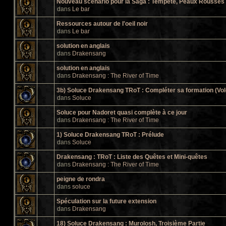
Nouveau scénario pour la Saga : Tempête, Peaux Rousses e
dans
Le bar
Ressources autour de l'oeil noir
dans
Le bar
solution en anglais
dans
Drakensang
solution en anglais
dans
Drakensang : The River of Time
3b) Soluce Drakensang TRoT : Compléter sa formation (Vol
dans
Soluce
Soluce pour Nadoret quasi complète à ce jour
dans
Drakensang : The River of Time
1) Soluce Drakensang TRoT : Prélude
dans
Soluce
Drakensang : TRoT : Liste des Quêtes et Mini-quêtes
dans
Drakensang : The River of Time
peigne de rondra
dans
soluce
Spéculation sur la future extension
dans
Drakensang
18) Soluce Drakensang : Murolosh, Troisième Partie