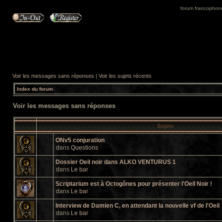
forum francophone 
Voir les messages sans réponses
|
Voir les sujets récents
Index du forum
Voir les messages sans réponses
Sujets
ONv5 conjuration
dans
Questions
Dossier Oeil noir dans ALKO VENTURUS 1
dans
Le bar
Scriptarium est à Octogônes pour présenter l'Oeil Noir !
dans
Le bar
Interview de Damien C, en attendant la nouvelle vf de l'Oeil
dans
Le bar