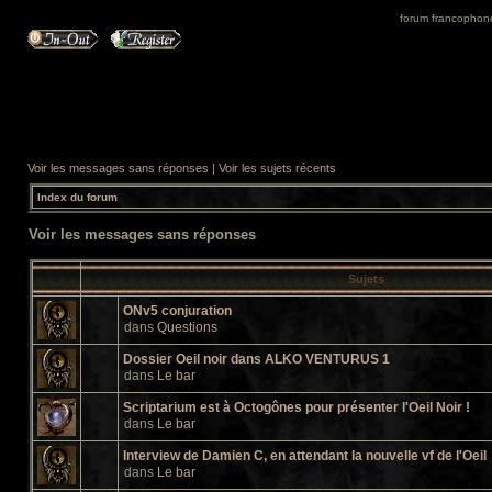
forum francophone 
Voir les messages sans réponses
|
Voir les sujets récents
Index du forum
Voir les messages sans réponses
Sujets
ONv5 conjuration
dans
Questions
Dossier Oeil noir dans ALKO VENTURUS 1
dans
Le bar
Scriptarium est à Octogônes pour présenter l'Oeil Noir !
dans
Le bar
Interview de Damien C, en attendant la nouvelle vf de l'Oeil
dans
Le bar