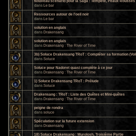
Nouveau scénario pour la Saga : Tempête, Peaux Rousses e
dans
Le bar
Ressources autour de l'oeil noir
dans
Le bar
solution en anglais
dans
Drakensang
solution en anglais
dans
Drakensang : The River of Time
3b) Soluce Drakensang TRoT : Compléter sa formation (Vol
dans
Soluce
Soluce pour Nadoret quasi complète à ce jour
dans
Drakensang : The River of Time
1) Soluce Drakensang TRoT : Prélude
dans
Soluce
Drakensang : TRoT : Liste des Quêtes et Mini-quêtes
dans
Drakensang : The River of Time
peigne de rondra
dans
soluce
Spéculation sur la future extension
dans
Drakensang
18) Soluce Drakensang : Murolosh, Troisième Partie