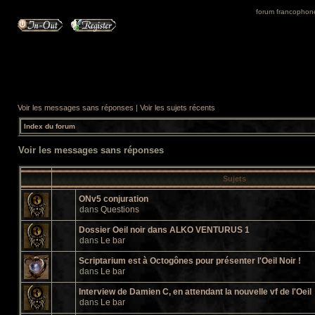
forum francophone 
Voir les messages sans réponses
|
Voir les sujets récents
Index du forum
Voir les messages sans réponses
Sujets
ONv5 conjuration
dans
Questions
Dossier Oeil noir dans ALKO VENTURUS 1
dans
Le bar
Scriptarium est à Octogônes pour présenter l'Oeil Noir !
dans
Le bar
Interview de Damien C, en attendant la nouvelle vf de l'Oeil
dans
Le bar