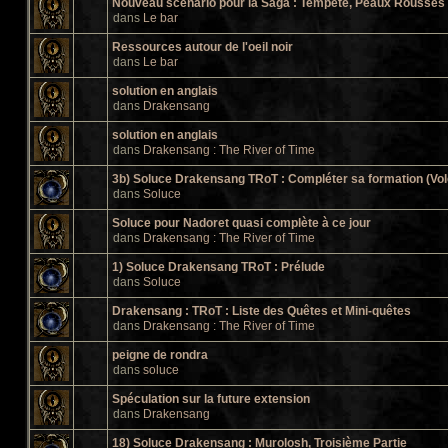
Nouveau scénario pour la Saga : Tempête, Peaux Rousses e
dans
Le bar
Ressources autour de l'oeil noir
dans
Le bar
solution en anglais
dans
Drakensang
solution en anglais
dans
Drakensang : The River of Time
3b) Soluce Drakensang TRoT : Compléter sa formation (Vol
dans
Soluce
Soluce pour Nadoret quasi complète à ce jour
dans
Drakensang : The River of Time
1) Soluce Drakensang TRoT : Prélude
dans
Soluce
Drakensang : TRoT : Liste des Quêtes et Mini-quêtes
dans
Drakensang : The River of Time
peigne de rondra
dans
soluce
Spéculation sur la future extension
dans
Drakensang
18) Soluce Drakensang : Murolosh, Troisième Partie