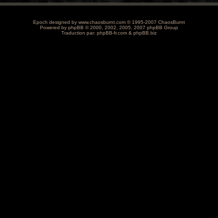
Epoch designed by
www.chaosburnt.com
© 1995-2007 ChaosBurnt
Powered by
phpBB
© 2000, 2002, 2005, 2007 phpBB Group
Traduction par:
phpBB-fr.com
&
phpBB.biz