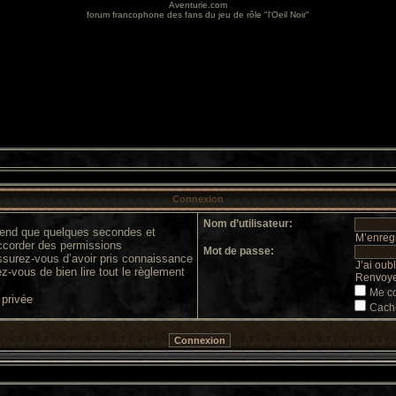
Aventurie.com
forum francophone des fans du jeu de rôle "l'Oeil Noir"
Connexion
Nom d’utilisateur:
prend que quelques secondes et
M’enregi
accorder des permissions
Mot de passe:
 assurez-vous d’avoir pris connaissance
J’ai oub
ez-vous de bien lire tout le règlement
Renvoyer
Me co
 privée
Cache