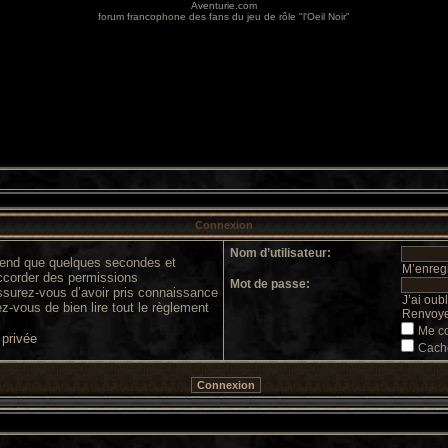
Aventurie.com
forum francophone des fans du jeu de rôle "l'Oeil Noir"
Connexion
Nom d’utilisateur:
prend que quelques secondes et
M’enregi
accorder des permissions
Mot de passe:
 assurez-vous d’avoir pris connaissance
J’ai oub
ez-vous de bien lire tout le règlement
Renvoyer
Me co
 privée
Cache