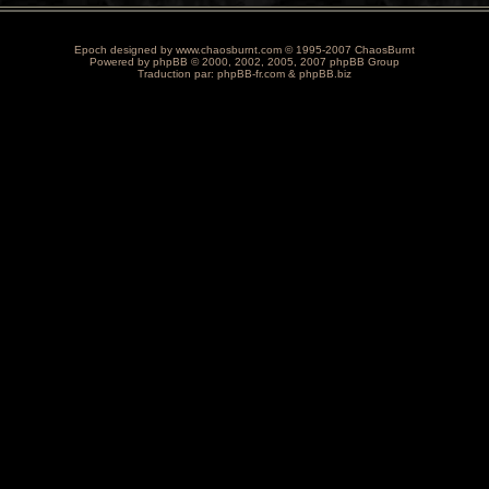
Epoch designed by
www.chaosburnt.com
© 1995-2007 ChaosBurnt
Powered by
phpBB
© 2000, 2002, 2005, 2007 phpBB Group
Traduction par:
phpBB-fr.com
&
phpBB.biz