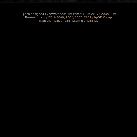
Epoch designed by
www.chaosburnt.com
© 1995-2007 ChaosBurnt
Powered by
phpBB
© 2000, 2002, 2005, 2007 phpBB Group
Traduction par:
phpBB-fr.com
&
phpBB.biz