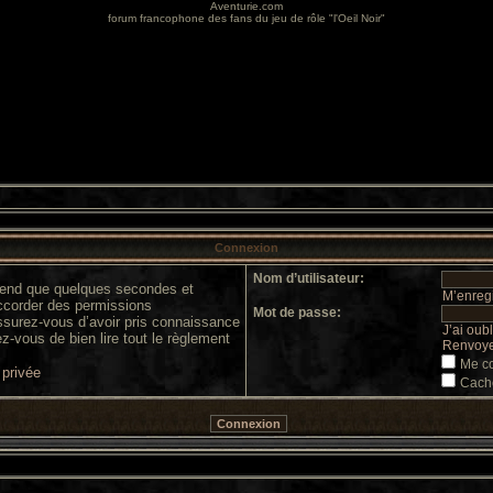
Aventurie.com
forum francophone des fans du jeu de rôle "l'Oeil Noir"
Connexion
Nom d’utilisateur:
prend que quelques secondes et
M’enregi
accorder des permissions
Mot de passe:
 assurez-vous d’avoir pris connaissance
J’ai oub
ez-vous de bien lire tout le règlement
Renvoyer
Me co
 privée
Cache