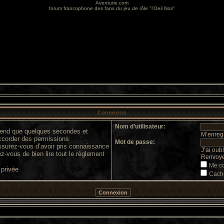
Aventurie.com
forum francophone des fans du jeu de rôle "l'Oeil Noir"
Connexion
Nom d’utilisateur:
prend que quelques secondes et
M’enregi
accorder des permissions
Mot de passe:
 assurez-vous d’avoir pris connaissance
J’ai oub
ez-vous de bien lire tout le règlement
Renvoyer
Me co
 privée
Cache