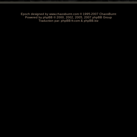
Epoch designed by
www.chaosburnt.com
© 1995-2007 ChaosBurnt
Powered by
phpBB
© 2000, 2002, 2005, 2007 phpBB Group
Traduction par:
phpBB-fr.com
&
phpBB.biz