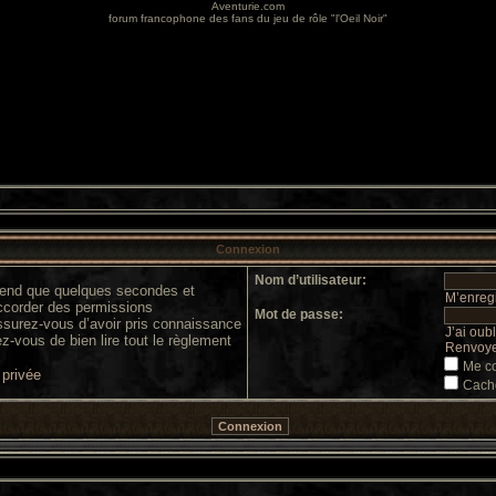
Aventurie.com
forum francophone des fans du jeu de rôle "l'Oeil Noir"
Connexion
Nom d’utilisateur:
prend que quelques secondes et
M’enregi
accorder des permissions
Mot de passe:
 assurez-vous d’avoir pris connaissance
J’ai oub
ez-vous de bien lire tout le règlement
Renvoyer
Me co
 privée
Cache