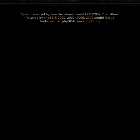
Epoch designed by
www.chaosburnt.com
© 1995-2007 ChaosBurnt
Powered by
phpBB
© 2000, 2002, 2005, 2007 phpBB Group
Traduction par:
phpBB-fr.com
&
phpBB.biz