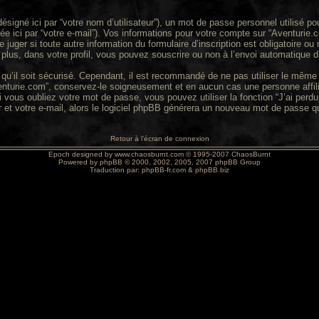
signé ici par “votre nom d’utilisateur”), un mot de passe personnel utilisé po
ée ici par “votre e-mail”). Vos informations pour votre compte sur “Aventurie
 juger si toute autre information du formulaire d’inscription est obligatoire o
lus, dans votre profil, vous pouvez souscrire ou non à l’envoi automatique d’
u’il soit sécurisé. Cependant, il est recommandé de ne pas utiliser le même m
turie.com”, conservez-le soigneusement et en aucun cas une personne affili
ous oubliez votre mot de passe, vous pouvez utiliser la fonction “J’ai perdu
 et votre e-mail, alors le logiciel phpBB générera un nouveau mot de passe q
Retour à l’écran de connexion
Epoch designed by
www.chaosburnt.com
© 1995-2007 ChaosBurnt
Powered by
phpBB
© 2000, 2002, 2005, 2007 phpBB Group
Traduction par:
phpBB-fr.com
&
phpBB.biz