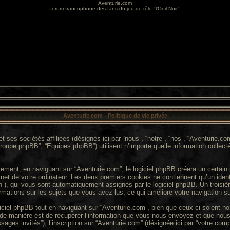
Aventurie.com
forum francophone des fans du jeu de rôle "l'Oeil Noir"
Aventurie.com - Politique de vie privée
t ses sociétés affiliées (désignés ici par “nous”, “notre”, “nos”, “Aventurie.
“Groupe phpBB”, “Equipes phpBB”) utilisent n’importe quelle information collect
ment, en naviguant sur “Aventurie.com”, le logiciel phpBB créera un certain n
et de votre ordinateur. Les deux premiers cookies ne contiennent qu’un identifian
sion”), qui vous sont automatiquement assignés par le logiciel phpBB. Un trois
ormations sur les sujets que vous avez lus, ce qui améliore votre navigation su
iel phpBB tout en naviguant sur “Aventurie.com”, bien que ceux-ci soient ho
e manière est de récupérer l’information que vous nous envoyez et que nous co
messages invités”), l’inscription sur “Aventurie.com” (désignée ici par “votre c