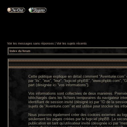
Voir les messages sans réponses
|
Voir les sujets récents
Index du forum
Cette politique explique en détail comment “Aventurie.com” e
par “ils”, “eux”, “leur”, “logiciel phpBB”, “www.phpbb.com”, 
part (désignée ici “vos informations”).
Vos informations sont collectées de deux manières. Première
téléchargés dans les fichiers temporaires du navigateur intern
identifiant de session invité (désigné ici par “ID de la ses
sujets de “Aventurie.com” et est utilisé pour stocker les inf
Nous pouvons également créer des cookies externes au logic
seulement les pages créées par le logiciel phpBB. La second
publication en tant qu’utilisateur invité (désignée ici par “