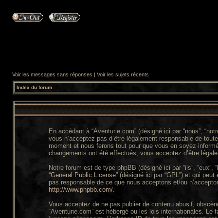
Voir les messages sans réponses
|
Voir les sujets récents
Index du forum
En accédant à “Aventurie.com” (désigné ici par “nous”, “not
vous n’acceptez pas d’être légalement responsable de toutes
moment et nous ferons tout pour que vous en soyez informé, b
changements ont été effectués, vous acceptez d’être légale
Notre forum est de type phpBB (désigné ici par “ils”, “eux”,
“
General Public License
” (désigné ici par “GPL”) et qui peut
pas responsable de ce que nous acceptons et/ou n’accepton
http://www.phpbb.com/
.
Vous acceptez de ne pas publier de contenu abusif, obscène,
“Aventurie.com” est hébergé ou les lois internationales. Le 