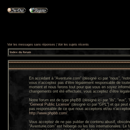
Voir les messages sans réponses
|
Voir les sujets récents
Index du forum
En accédant à “Aventurie.com” (désigné ici par “nous”, “not
vous n’acceptez pas d’être légalement responsable de toutes
moment et nous ferons tout pour que vous en soyez informé, b
changements ont été effectués, vous acceptez d’être légale
Notre forum est de type phpBB (désigné ici par “ils”, “eux”,
“
General Public License
” (désigné ici par “GPL”) et qui peut
pas responsable de ce que nous acceptons et/ou n’accepton
http://www.phpbb.com/
.
Vous acceptez de ne pas publier de contenu abusif, obscène,
“Aventurie.com” est hébergé ou les lois internationales. Le 