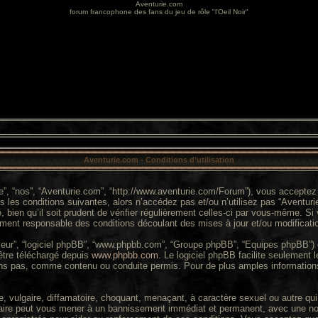
Aventurie.com
forum francophone des fans du jeu de rôle "l'Oeil Noir"
Aventurie.com - Conditions d’utilisation
re”, “nos”, “Aventurie.com”, “http://www.aventurie.com/Forum”), vous acceptez
 les conditions suivantes, alors n’accédez pas et/ou n’utilisez pas “Aventuri
ien qu’il soit prudent de vérifier régulièrement celles-ci par vous-même. Si 
ment responsable des conditions découlant des mises à jour et/ou modificati
 “leur”, “logiciel phpBB”, “www.phpbb.com”, “Groupe phpBB”, “Equipes phpBB”) q
 être téléchargé depuis
www.phpbb.com
. Le logiciel phpBB facilite seulement
s pas, comme contenu ou conduite permis. Pour de plus amples informations
 vulgaire, diffamatoire, choquant, menaçant, à caractère sexuel ou autre qui 
faire peut vous mener à un bannissement immédiat et permanent, avec une notif