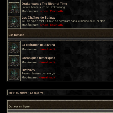
Drakensang : The River of Time
La très bonne suite de Drakensang
Modérateurs:
stpere
,
Calenloth
Les Chaînes de Satinav
Jeu de type "Point & Click" se déroulant dans le monde de l'Oeil Noir
Modérateurs:
stpere
,
Calenloth
Les romans
La libération de Silvana
Modérateur:
Hanselmault
Chroniques historiques
Modérateur:
Hanselmault
Histoires
Petites histoires comme ça
Modérateur:
Hanselmault
Index du forum
»
La Taverne
Qui est en ligne