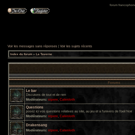
forum francophone 
Voir les messages sans réponses
|
Voir les sujets récents
Index du forum
»
La Taverne
Forums
Le bar
Discutons de tout et de rien
Modérateurs:
stpere
,
Calenloth
Questions
posez ici vos questions relatives au site, au jeu et a l'univers de l'oeil Noir
Modérateurs:
stpere
,
Calenloth
Drakensang
Modérateurs:
stpere
,
Calenloth