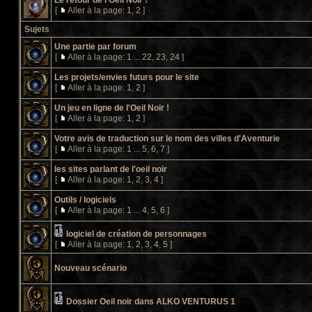
Le retour de l'Oeil Noir !
[
Aller à la page:
1
,
2
]
Sujets
Une partie par forum
[
Aller à la page:
1
...
22
,
23
,
24
]
Les projets/envies futurs pour le site
[
Aller à la page:
1
,
2
]
Un jeu en ligne de l'Oeil Noir !
[
Aller à la page:
1
,
2
]
Votre avis de traduction sur le nom des villes d'Aventurie
[
Aller à la page:
1
...
5
,
6
,
7
]
les sites parlant de l'oeil noir
[
Aller à la page:
1
,
2
,
3
,
4
]
Outils / logiciels
[
Aller à la page:
1
...
4
,
5
,
6
]
logiciel de création de personnages
[
Aller à la page:
1
,
2
,
3
,
4
,
5
]
Nouveau scénario
Dossier Oeil noir dans ALKO VENTURUS 1