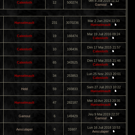
Ven 8 Juil 2016 11:12
Calenloth
12
500274
Gamoul
Mar 2 Jan 2024 22:33
Hanselmault
231
3070236
Hanselmault
Mar 19 Juil 2016 09:24
Calenloth
19
166474
Calenloth
Dim 17 Mai 2015 21:57
Calenloth
10
106436
Calenloth
Dim 17 Mai 2015 21:46
Calenloth
65
343525
Calenloth
Lun 25 Nov 2013 20:01
Hanselmault
34
253853
Calenloth
Sam 27 Juil 2013 10:22
Held
59
293833
Hanselmault
Mer 10 Avr 2013 20:35
Hanselmault
47
282187
Hanselmault
Jeu 9 Mai 2019 22:37
Gamoul
6
149429
Gamoul
Lun 16 Juil 2018 10:53
Aesculaper
0
31607
Aesculaper