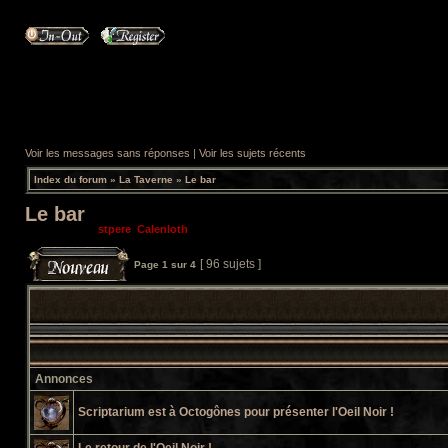
Voir les messages sans réponses
|
Voir les sujets récents
Index du forum
»
La Taverne
»
Le bar
Le bar
Modérateurs:
stpere
,
Calenloth
[ 96 sujets ]
Page
1
sur
4
Annonces
Scriptarium est à Octogônes pour présenter l'Oeil Noir !