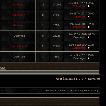
Ven 11 Avr 2014 22:47
Calenloth
11
121269
Calenloth
Ven 11 Avr 2014 08:00
Calenloth
0
28900
Calenloth
Ven 4 Avr 2014 14:28
Calenloth
1
23584
Calenloth
Jeu 30 Jan 2014 01:59
Delarmgo
0
25288
Delarmgo
Sam 4 Jan 2014 11:27
Hanselmault
2
26851
Calenloth
Lun 2 Déc 2013 15:02
Delarmgo
3
31914
Delarmgo
Aller à la page
1
,
2
,
3
,
4
Suivante
Heures au format UTC + 1 heure [ Heure d’été ]