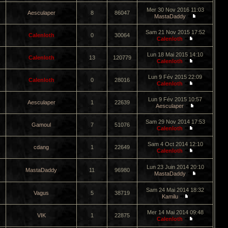
Mer 30 Nov 2016 11:03
Aesculaper
8
86047
MastaDaddy
Sam 21 Nov 2015 17:52
Calenloth
0
30064
Calenloth
Lun 18 Mai 2015 14:10
Calenloth
13
120779
Calenloth
Lun 9 Fév 2015 22:09
Calenloth
0
28016
Calenloth
Lun 9 Fév 2015 10:57
Aesculaper
1
22639
Aesculaper
Sam 29 Nov 2014 17:53
Gamoul
7
51076
Calenloth
Sam 4 Oct 2014 12:10
cdang
1
22649
Calenloth
Lun 23 Juin 2014 20:10
MastaDaddy
11
96980
MastaDaddy
Sam 24 Mai 2014 18:32
Vagus
5
38719
Kamilu
Mer 14 Mai 2014 09:48
VIK
1
22875
Calenloth