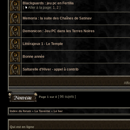
Blackguards : jeu pc en Fertilia
[
Aller à la page:
1
,
2
]
Memoria : la suite des Chaînes de Satinav
Demonicon : Jeu PC dans les Terres Noires
Littérajeux 1 - Le Temple
Bonne année
Saltarelle d'Hiver - appel à contrib
Affi
[ 96 sujets ]
Page
1
sur
4
Index du forum
»
La Taverne
»
Le bar
Qui est en ligne