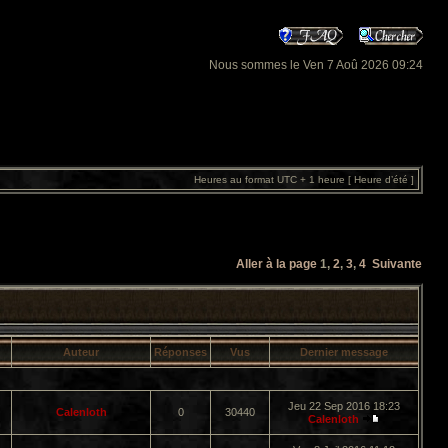
Nous sommes le Ven 7 Aoû 2026 09:24
Heures au format UTC + 1 heure [ Heure d’été ]
Aller à la page
1
,
2
,
3
,
4
Suivante
Auteur
Réponses
Vus
Dernier message
Jeu 22 Sep 2016 18:23
Calenloth
0
30440
Calenloth