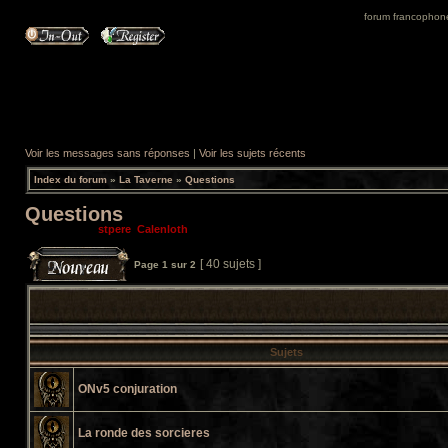
forum francophone 
Voir les messages sans réponses
|
Voir les sujets récents
Index du forum
»
La Taverne
»
Questions
Questions
Modérateurs:
stpere
,
Calenloth
[ 40 sujets ]
Page
1
sur
2
Sujets
ONv5 conjuration
La ronde des sorcieres