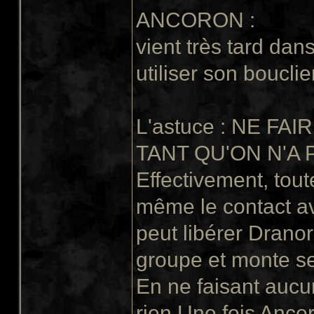
ANCORON :
vient très tard dan
utiliser son boucli
L'astuce : NE FA
TANT QU'ON N'A
Effectivement, tout
même le contact av
peut libérer Dranor
groupe et monte s
En ne faisant aucu
rien.Une fois Anco