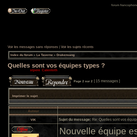
forum francophone 
Voir les messages sans réponses
|
Voir les sujets récents
Index du forum
»
La Taverne
»
Drakensang
Quelles sont vos équipes types ?
Modérateurs:
stpere
,
Calenloth
[ 15 messages ]
Page
2
sur
2
Imprimer le sujet
Auteur
Sujet du message:
Re: Quelles sont vos équip
VIK
Nouvelle équipe e