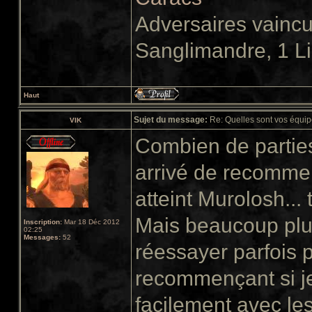
Adversaires vainc
Sanglimandre, 1 L
Haut
Sujet du message:
Re: Quelles sont vos équip
VIK
Combien de parties
arrivé de recommenc
atteint Murolosh...
Mais beaucoup plu
Inscription:
Mar 18 Déc 2012
02:25
Messages:
52
réessayer parfois 
recommençant si je 
facilement avec les