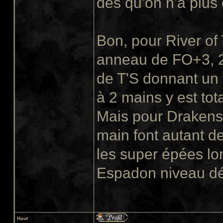
dès qu'on n'a plus
Bon, pour River of T
anneau de FO+3, 2 
de T'S donnant un 
à 2 mains y est to
Mais pour Drakens
main font autant d
les super épées lo
Espadon niveau dé
Haut