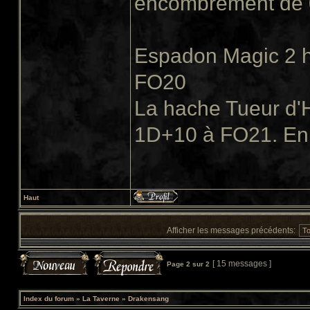
encombrement de 0,
Espadon Magic 2 h
FO20
La hache Tueur d'H
1D+10 à FO21. En 
Haut
Afficher les messages précédents:
[ 15 messages ]
Page
2
sur
2
Index du forum
»
La Taverne
»
Drakensang