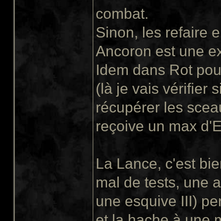
combat.
Sinon, les refaire 
Ancoron est une ex
Idem dans Rot pour
(là je vais vérifier
récupérer les sceau
reçoive un max d'E
La Lance, c'est bie
mal de tests, une a
une esquive III) pe
et la hache à une 