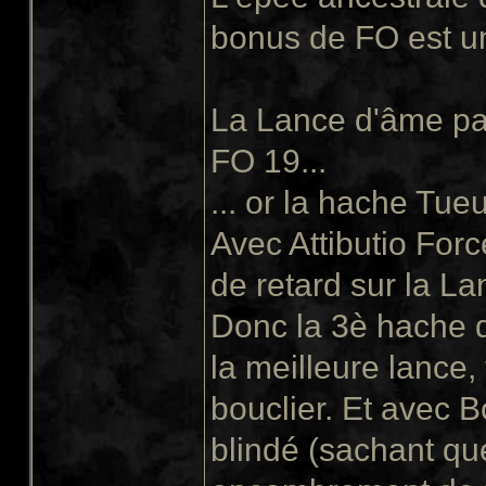
bonus de FO est un
La Lance d'âme pa
FO 19...
... or la hache Tue
Avec Attibutio Forc
de retard sur la La
Donc la 3è hache d
la meilleure lance,
bouclier. Et avec Bo
blindé (sachant que